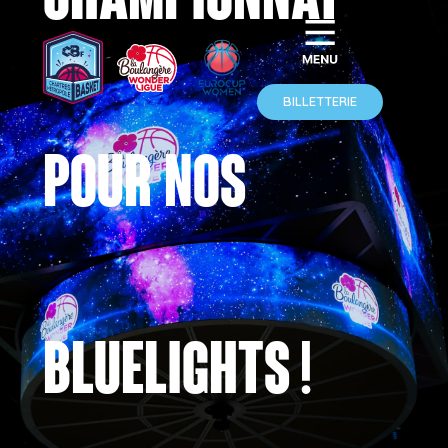
championnat
BILLETTERIE
pour nos
Bluelights !