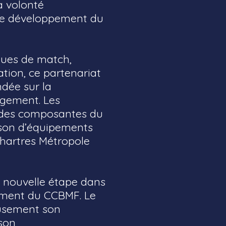
a volonté
 le développement du
nues de match,
tion, ce partenariat
dée sur la
agement. Les
e des composantes du
ison d’équipements
hartres Métropole
nouvelle étape dans
pement du CCBMF. Le
eusement son
son