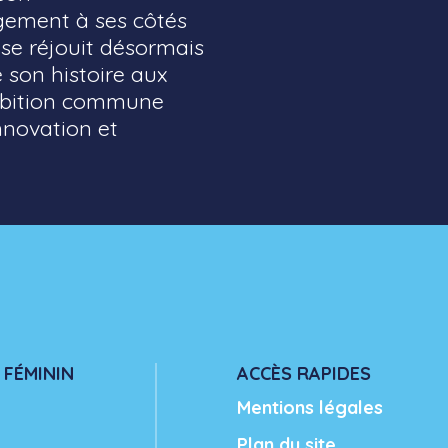
ement à ses côtés
 se réjouit désormais
 son histoire aux
ambition commune
nnovation et
 FÉMININ
ACCÈS RAPIDES
Mentions légales
Plan du site