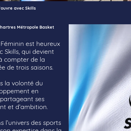
ouvre avec Skills
’Chartres Métropole Basket
 Féminin est heureux
Skills, qui devient
 à compter de la
e de trois saisons.
ns la volonté du
loppement en
 partageant ses
t et d’ambition.
 l’univers des sports
r son expertise dans la