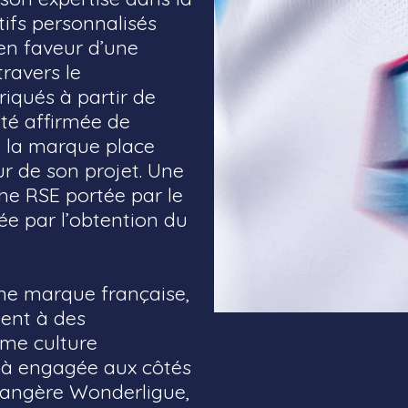
ifs personnalisés
en faveur d’une
ravers le
iqués à partir de
té affirmée de
s, la marque place
ur de son projet. Une
che RSE portée par le
 par l’obtention du
une marque française,
ent à des
me culture
éjà engagée aux côtés
angère Wonderligue,